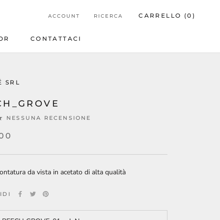
CARRELLO (
0
)
ACCOUNT
RICERCA
OR
CONTATTACI
OR
CONTATTACI
É SRL
CH_GROVE
NESSUNA RECENSIONE
.00
ntatura da vista in acetato di alta qualità
IDI