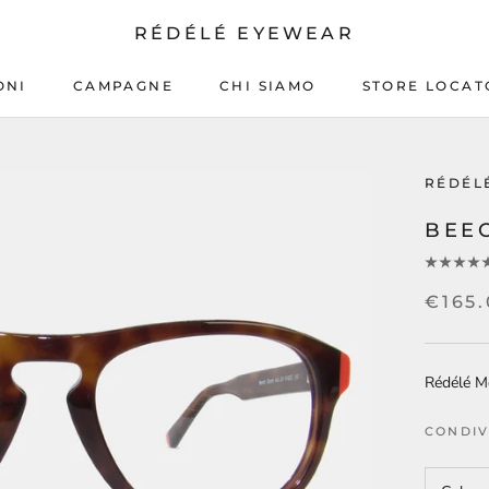
RÉDÉLÉ EYEWEAR
ONI
CAMPAGNE
CHI SIAMO
STORE LOCAT
CAMPAGNE
CHI SIAMO
STORE LOCAT
RÉDÉL
BEE
€165
Rédélé Mo
CONDIV