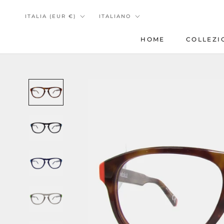
Vai
Paese/Area
Lingua
al
ITALIA (EUR €)
ITALIANO
geografica
contenuto
HOME
COLLEZI
HOME